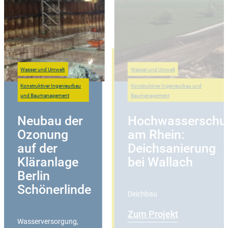
Wasser und Umwelt
Wasser und Umwelt
Konstruktiver Ingenieurbau
Konstruktiver Ingenieurbau und
und Baumanagement
Baumanagement
Neubau der
Hochwasserschu
Ozonung
am Rhein:
auf der
Deichsanierung
Kläranlage
bei Wallach
Berlin
Schönerlinde
Deichbau
Zum Projekt
Wasserversorgung
,