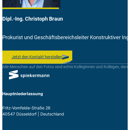
Dipl.-Ing. Christoph Braun
Prokurist und Geschäftsbereichsleiter Konstruktiver I
Jetzt den Kontakt herstellen
Alle Menschen auf den Fotos sind echte Kolleginnen und Kollegen, dere
Hauptniederlassung
Fritz-Vom­felde-Straße 26
40547 Düs­sel­dorf | Deutsch­land