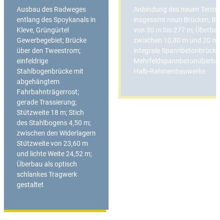
Ausbau des Radweges
Anbindung des neuen Termin
entlang des Spoykanals in
insgesamt neun Brücken; B
Kleve, Grüngürtel
von 30 m bis 277 m; Überba
Gewerbegebiet; Brücke
zwischen 10,80 m und 20 m;
über den Tweestrom;
integrale Spannbetonbrücke
einfeldrige
Mehrfeldspannbetonüberba
Stahlbogenbrücke mit
Halb-Rahmenbauwerke
abgehängtem
Fahrbahnträgerrost;
gerade Trassierung;
Stützweite 18 m; Stich
des Stahlbogens 4,50 m;
zwischen den Widerlagern
Stützweite von 23,60 m
und lichte Weite 24,52 m;
Überbau als optisch
schlankes Tragwerk
gestaltet