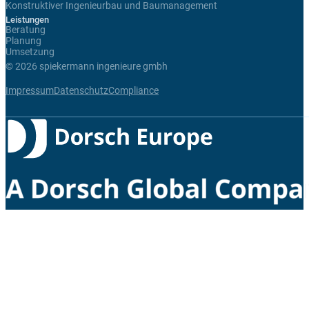
Konstruktiver Ingenieurbau und Baumanagement
Leistungen
Beratung
Planung
Umsetzung
© 2026 spiekermann ingenieure gmbh
Impressum
Datenschutz
Compliance