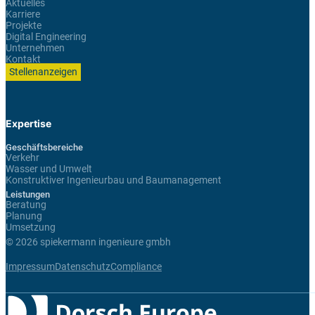
Aktuelles
Karriere
Projekte
Digital Engineering
Unternehmen
Kontakt
Stellenanzeigen
Expertise
Geschäftsbereiche
Verkehr
Wasser und Umwelt
Konstruktiver Ingenieurbau und Baumanagement
Leistungen
Beratung
Planung
Umsetzung
© 2026 spiekermann ingenieure gmbh
Impressum
Datenschutz
Compliance