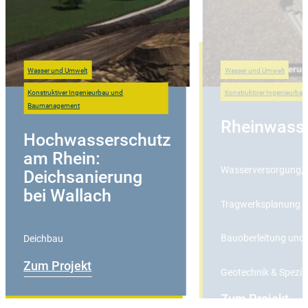
Wasser und Umwelt
Wasser und Umwelt
Konstruktiver Ingenieurbau und
Konstruktiver Ingenieurb
Baumanagement
Rheinwasse
Hochwasserschutz
am Rhein:
Wasserversorgung
,
Deichsanierung
bei Wallach
Tragwerksplanung 
Bauoberleitung und
Deichbau
Zum Projekt
Geotechnik & Spezia
Zum Projekt