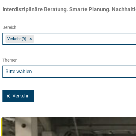
Interdisziplinäre Beratung. Smarte Planung.
Nachhalti
Bereich
Projekte Geschäftsbereiche
Select content
Verkehr (9)
Select content
Themen
Abteilungen
Select content
Select content
Projekt Auswahl
Verkehr