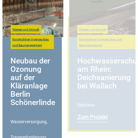
Wasser und Umwelt
Wasser und Umwelt
Konstruktiver Ingenieurbau
Konstruktiver Ingenieurbau und
und Baumanagement
Baumanagement
Neubau der
Hochwasserschu
Ozonung
am Rhein:
auf der
Deichsanierung
Kläranlage
bei Wallach
Berlin
Schönerlinde
Deichbau
Zum Projekt
Wasserversorgung
,
Tragwerksplanung