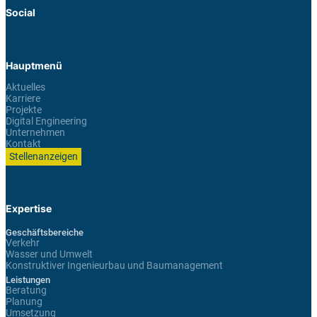
Social
Hauptmenü
Aktuelles
Karriere
Projekte
Digital Engineering
Unternehmen
Kontakt
Stellenanzeigen
Expertise
Geschäftsbereiche
Verkehr
Wasser und Umwelt
Konstruktiver Ingenieurbau und Baumanagement
Leistungen
Beratung
Planung
Umsetzung