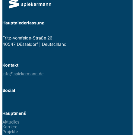
Hauptniederlassung
Fritz-Vom­felde-Straße 26
40547 Düs­sel­dorf | Deutsch­land
Kontakt
info@spiekermann.de
Social
Hauptmenü
Aktuelles
Karriere
Projekte