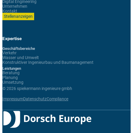
Digital Engineering
Unternehmen
Kontakt
Stellenanzeigen
Expertise
Geschäftsbereiche
Verkehr
Wasser und Umwelt
Konstruktiver Ingenieurbau und Baumanagement
Leistungen
Beratung
Planung
Umsetzung
© 2026 spiekermann ingenieure gmbh
Impressum
Datenschutz
Compliance