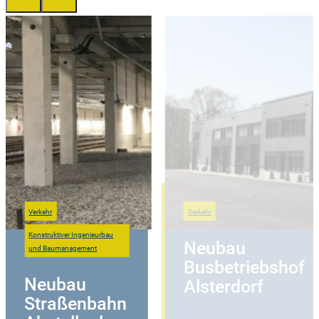
Verkehr
Verkehr
Konstruktiver Ingenieurbau
Neubau
und Baumanagement
Busbetriebshof
Neubau
Alsterdorf
Straßenbahn