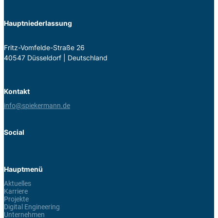
Hauptniederlassung
Fritz-Vom­felde-Straße 26
40547 Düs­sel­dorf | Deutsch­land
Kontakt
info@spiekermann.de
Social
Hauptmenü
Aktuelles
Karriere
Projekte
Digital Engineering
Unternehmen