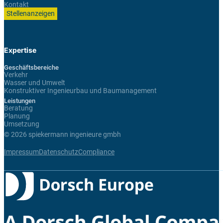
Kontakt
Stellenanzeigen
Expertise
Geschäftsbereiche
Verkehr
Wasser und Umwelt
Konstruktiver Ingenieurbau und Baumanagement
Leistungen
Beratung
Planung
Umsetzung
© 2026 spiekermann ingenieure gmbh
Impressum
Datenschutz
Compliance