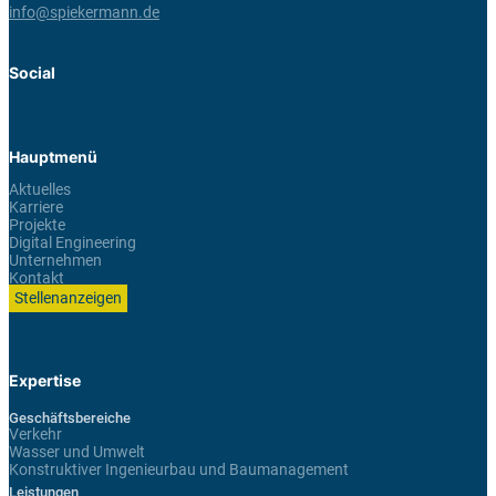
info@spiekermann.de
Social
Hauptmenü
Aktuelles
Karriere
Projekte
Digital Engineering
Unternehmen
Kontakt
Stellenanzeigen
Expertise
Geschäftsbereiche
Verkehr
Wasser und Umwelt
Konstruktiver Ingenieurbau und Baumanagement
Leistungen