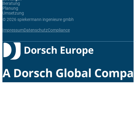
Beratung
Planung
Umsetzung
© 2026 spiekermann ingenieure gmbh
Impressum
Datenschutz
Compliance